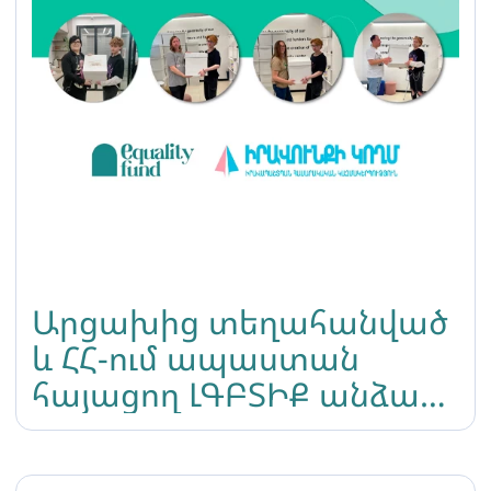
Արցախից տեղահանված
և ՀՀ-ում ապաստան
հայացող ԼԳԲՏԻՔ անձանց
տրամադրվել է
սոցիալական օգնություն