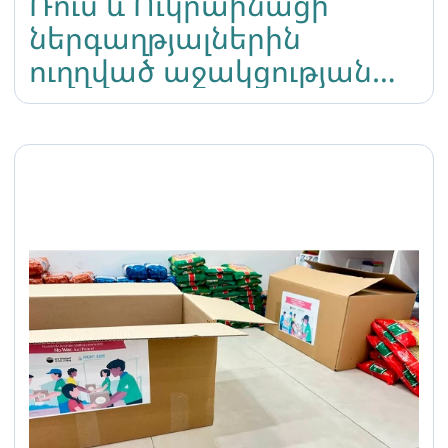
Ռուս և Ուկրաինացի
ներգաղթյալներին
ուղղված աջակցության
ծրագրի ամփոփում