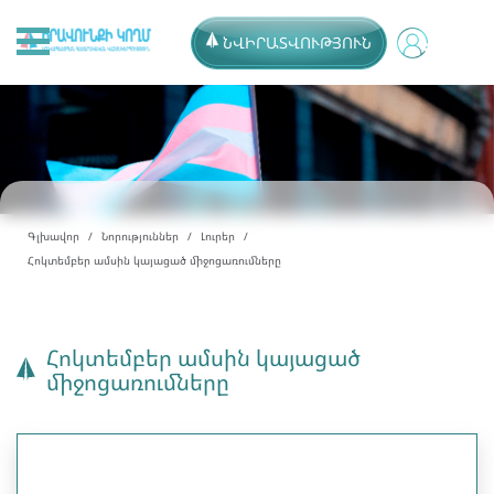
ՆՎԻՐԱՏՎՈՒԹՅՈՒՆ
Գլխավոր
Նորություններ
Լուրեր
Հոկտեմբեր ամսին կայացած միջոցառումները
Հոկտեմբեր ամսին կայացած
միջոցառումները