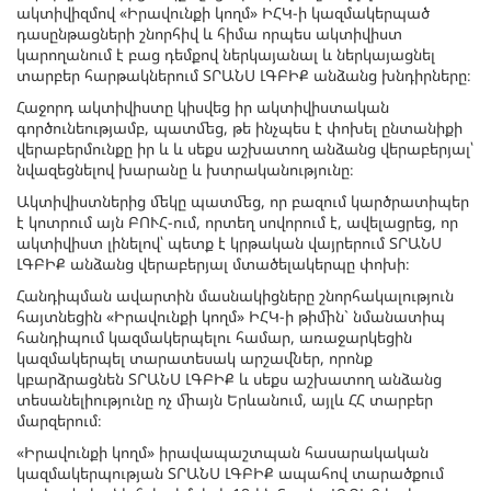
ակտիվիզմով «Իրավունքի կողմ» ԻՀԿ-ի կազմակերպած
դասընթացների շնորհիվ և հիմա որպես ակտիվիստ
կարողանում է բաց դեմքով ներկայանալ և ներկայացնել
տարբեր հարթակներում ՏՐԱՆՍ ԼԳԲԻՔ անձանց խնդիրները։
Հաջորդ ակտիվիստը կիսվեց իր ակտիվիստական
գործունեությամբ, պատմեց, թե ինչպես է փոխել ընտանիքի
վերաբերմունքը իր և և սեքս աշխատող անձանց վերաբերյալ՝
նվազեցնելով խարանը և խտրականությունը։
Ակտիվիստներից մեկը պատմեց, որ բազում կարծրատիպեր
է կոտրում այն ԲՈՒՀ-ում, որտեղ սովորում է, ավելացրեց, որ
ակտիվիստ լինելով՝ պետք է կրթական վայրերում ՏՐԱՆՍ
ԼԳԲԻՔ անձանց վերաբերյալ մտածելակերպը փոխի։
Հանդիպման ավարտին մասնակիցները շնորհակալություն
հայտնեցին «Իրավունքի կողմ» ԻՀԿ-ի թիմին` նմանատիպ
հանդիպում կազմակերպելու համար, առաջարկեցին
կազմակերպել տարատեսակ արշավներ, որոնք
կբարձրացնեն ՏՐԱՆՍ ԼԳԲԻՔ և սեքս աշխատող անձանց
տեսանելիությունը ոչ միայն Երևանում, այլև ՀՀ տարբեր
մարզերում։
«Իրավունքի կողմ» իրավապաշտպան հասարակական
կազմակերպության ՏՐԱՆՍ ԼԳԲԻՔ ապահով տարածքում