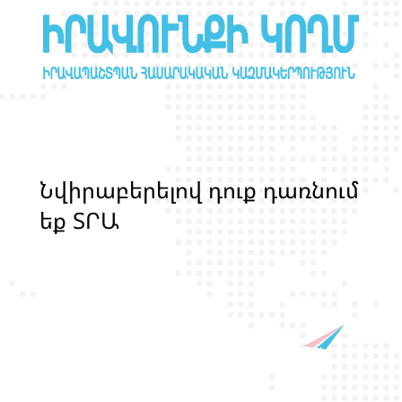
Ն
վ
ի
ր
ա
բ
ե
ր
ե
լ
ո
վ
դ
ո
ք
դ
ա
ռ
ն
ո
մ
ե
ք
Տ
Ր
Ա
Ն
Ս
Լ
Գ
Բ
Ի
Ք
մ
ա
ր
դ
կ
ա
ն
ց
կ