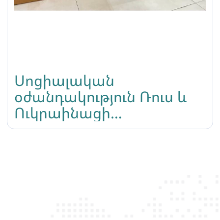
Սոցիալական
օժանդակություն Ռուս և
Ուկրաինացի
ներգաղթյալներին