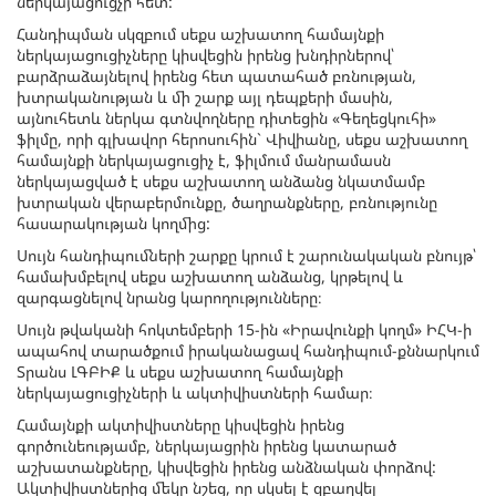
ներկայացուցչի հետ:
Հանդիպման սկզբում սեքս աշխատող համայնքի
ներկայացուցիչները կիսվեցին իրենց խնդիրներով՝
բարձրաձայնելով իրենց հետ պատահած բռնության,
խտրականության և մի շարք այլ դեպքերի մասին,
այնուհետև ներկա գտնվողները դիտեցին «Գեղեցկուհի»
ֆիլմը, որի գլխավոր հերոսուհին` Վիվիանը, սեքս աշխատող
համայնքի ներկայացուցիչ է, ֆիլմում մանրամասն
ներկայացված է սեքս աշխատող անձանց նկատմամբ
խտրական վերաբերմունքը, ծաղրանքները, բռնությունը
հասարակության կողմից:
Սույն հանդիպումների շարքը կրում է շարունակական բնույթ՝
համախմբելով սեքս աշխատող անձանց, կրթելով և
զարգացնելով նրանց կարողությունները։
Սույն թվականի հոկտեմբերի 15-ին «Իրավունքի կողմ» ԻՀԿ-ի
ապահով տարածքում իրականացավ հանդիպում-քննարկում
Տրանս ԼԳԲԻՔ և սեքս աշխատող համայնքի
ներկայացուցիչների և ակտիվիստների համար։
Համայնքի ակտիվիստները կիսվեցին իրենց
գործունեությամբ, ներկայացրին իրենց կատարած
աշխատանքները, կիսվեցին իրենց անձնական փորձով:
Ակտիվիստներից մեկը նշեց, որ սկսել է զբաղվել