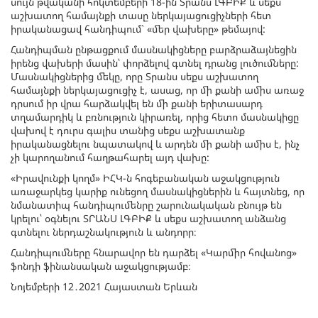
սույն թվականի հոկտեմբերի 18-ին Տրանս ԼԳԲԻՔ և սեքս
աշխատող համայնքի տասը ներկայացուցիչների հետ
իրականացավ հանդիպում` «մեր վախերը» թեմայով:
Հանդիպման ընթացքում մասնակիցները բարձրաձայնեցին
իրենց վախերի մասին՝ փորձելով գտնել դրանց լուծումները:
Մասնակիցներից մեկը, որը Տրանս սեքս աշխատող
համայնքի ներկայացուցիչ է, ասաց, որ մի քանի ամիս առաջ
դրսում իր վրա հարձակվել են մի քանի երիտասարդ
տղամարդիկ և բռնություն կիրառել, որից հետո մասնակիցը
վախով է դուրս գալիս տանից սեքս աշխատանք
իրականացնելու նպատակով և արդեն մի քանի ամիս է, ինչ
չի կարողանում հաղթահարել այդ վախը:
«Իրավունքի կողմ» ԻՀԿ-ն հոգեբանական աջակցություն
առաջարկեց կարիք ունեցող մասնակիցներին և հայտնեց, որ
նմանատիպ հանդիպումենրը շարունակական բնույթ են
կրելու՝ օգնելու ՏՐԱՆՍ ԼԳԲԻՔ և սեքս աշխատող անձանց
գտնելու ներդաշնակություն և անդորր։
Հանդիպումները հնարավոր են դարձել «Կարմիր հովանոց»
ֆոնդի ֆինանսական աջակցությամբ։
Նոյեմբերի 12․2021 Հայաստան Երևան