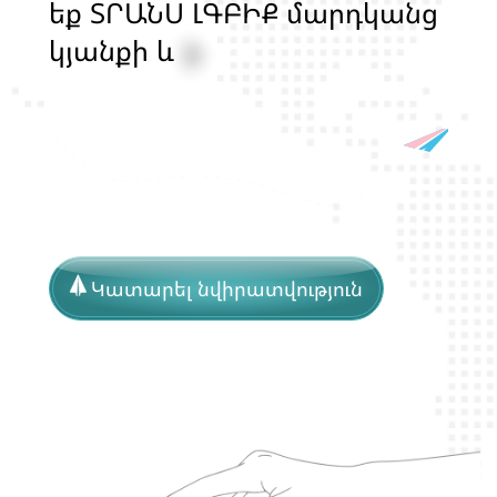
ե
ք
Տ
Ր
Ա
Ն
Ս
Լ
Գ
Բ
Ի
Ք
մ
ա
ր
դ
կ
ա
ն
ց
կ
յ
ա
ն
ք
ի
և
ի
ր
ա
վ
ո
ն
ք
ի
պ
ա
շ
տ
պ
ա
ն
ո
թ
յ
ա
ն
հ
ա
մ
ա
խ
ո
հ
Կատարել նվիրատվություն