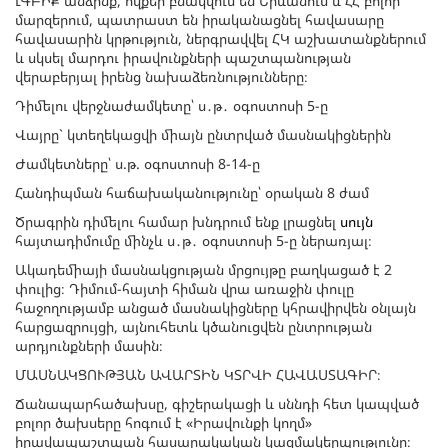
ԼԳԲԻՔ անձինք, ովքեր բնակվում են Երևանում և ՀՀ բոլոր
մարզերում, պատրաստ են իրականացնել հավասարը
հավասարին կրթություն, ներգրավվել ՀԿ աշխատանքներում
և սկսել մարդու իրավունքների պաշտպանության
վերաբերյալ իրենց նախաձեռնությունները։
Դիմելու վերջնաժամկետը՝ ս․թ․ օգոստոսի 5-ը
Վայրը` կտեղեկացվի միայն ընտրված մասնակիցներին
Ժամկետները՝ ս.թ. օգոստոսի 8-14-ը
Հանդիպման հաճախականությունը՝ օրական 8 ժամ
Ծրագրին դիմելու համար խնդրում ենք լրացնել
սույն
հայտադիմումը մինչև ս․թ․ օգոստոսի 5-ը ներառյալ։
Ակադեմիայի մասնակցության մրցույթը բաղկացած է 2
փուլից։ Դիմում-հայտի հիման վրա առաջին փուլը
հաջողությամբ անցած մասնակիցները կհրավիրվեն օնլայն
հարցազրույցի, այնուհետև կծանուցվեն ընտրության
արդյունքների մասին։
ՄԱՍՆԱԿՑՈՒԹՅԱՆ ԱՎԱՐՏԻՆ ԿՏՐՎԻ ՀԱՎԱՍՏԱԳԻՐ։
Ճանապարհածախսը, գիշերակացի և սննդի հետ կապված
բոլոր ծախսերը հոգում է «Իրավունքի կողմ»
իրավապաշտպան հասարակական կազմակերպությունը։