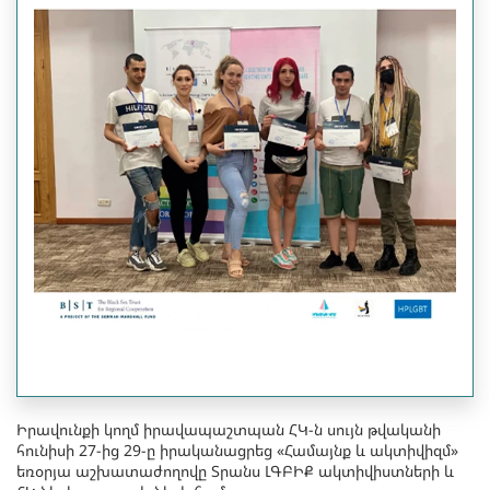
Իրավունքի կողմ իրավապաշտպան ՀԿ-ն սույն թվականի
հունիսի 27-ից 29-ը իրականացրեց «Համայնք և ակտիվիզմ»
եռօրյա աշխատաժողովը Տրանս ԼԳԲԻՔ ակտիվիստների և