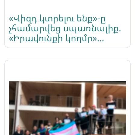
«Վիզդ կտրելու ենք»-ը
չհամարվեց սպառնալիք.
«Իրավունքի կողմը»
բողոքարկելու է ՀՀ
քննչական կոմիտեի
որոշումը