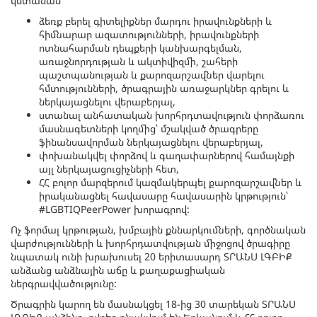
կստանան՝
ձեռք բերել գիտելիքներ մարդու իրավունքների և
հիմնարար ազատությունների, իրավունքների
ոտնահարման դեպքերի կանխարգելման,
առաջնորդության և ակտիվիզմի, շահերի
պաշտպանության և քարոզարշավներ վարելու
հմտությունների, ծրագրային առաջարկներ գրելու և
ներկայացնելու վերաբերյալ,
ստանալ անհատական խորհրդտավություն փորձառու
մասնագետների կողմից՝ մշակված ծրագրերը
ֆինանսավորման ներկայացնելու վերաբերյալ,
փոխանակվել փորձով և գաղափարներով համայնքի
այլ ներկայացուցիչների հետ,
ՀՀ բոլոր մարզերում կազմակերպել քարոզարշավներ և
իրականացնել հավասարը հավասարին կրթություն՝
#LGBTIQPeerPower խորագրով:
Ոչ ֆորմալ կրթության, խմբային քննարկումների, գործնական
վարժությունների և խորհրդատվության միջոցով ծրագիրը
նպատակ ունի խրախուսել 20 երիտասարդ ՏՐԱՆՍ ԼԳԲԻՔ
անձանց անձնային աճը և քաղաքացիական
ներգրավվածությունը:
Ծրագրին կարող են մասնակցել 18-ից 30 տարեկան ՏՐԱՆՍ