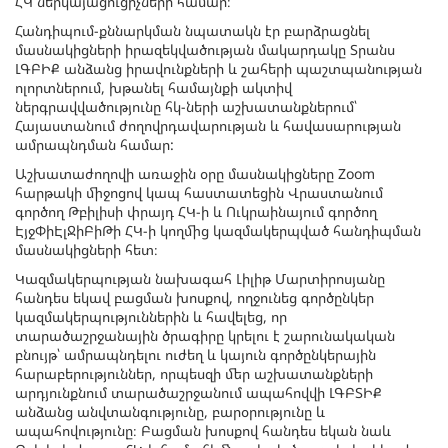
ՀԿ ներկայացուցիչների համար։
Հանդիպում-քննարկման նպատակն էր բարձրացնել
մասնակիցների իրազեկվածության մակարդակը Տրանս
ԼԳԲԻՔ անձանց իրավունքների և շահերի պաշտպանության
ոլորտներում, խթանել համայնքի ակտիվ
ներգրավվածությունը հկ-ների աշխատանքներում՝
Հայաստանում ժողովրդավարության և հավասարության
ամրապնդման համար:
Աշխատաժողովի առաջին օրը մասնակիցները Zoom
հարթակի միջոցով կապ հաստատեցին Վրաստանում
գործող Թբիլիսի փրայդ ՀԿ-ի և Ուկրաինայում գործող
ԷյջՓիԷլՋիԲիԹի ՀԿ-ի կողմից կազմակերպված հանդիպման
մասնակիցների հետ։
Կազմակերպության նախագահ Լիլիթ Մարտիրոսյանը
հանդես եկավ բացման խոսքով, ողջունեց գործընկեր
կազմակերպություններին և հավելեց, որ
տարածաշրջանային ծրագիրը կրելու է շարունակական
բնույթ՝ ամրապնդելու ուժեղ և կայուն գործընկերային
հարաբերություններ, որպեսզի մեր աշխատանքների
արդյունքնում տարածաշրջանում ապահովվի ԼԳԲՏԻՔ
անձանց անվտանգությունը, բարօրությունը և
ապահովությունը։ Բացման խոսքով հանդես եկան նաև