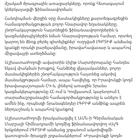
մշակած ծրագրային առաջարկները, որոնք հետագայում
կներկայացվի ֆինանսավորման։
Հանդիպման վերջին օրը մասնակիցները քարտեզագրեցին
համագործակցության բոլոր հնարավոր եղանակները,
շնորհակալություն հայտնեցին ֆինանսավորողներին և
կազմակերպիչներին նման հնարավորության համար, որտեղ
կարող են ձեռք բերել գիտելիքներ՝ ուղղված ԼԳԲՏԻՔ անձանց
կյանքի որակի բարելավմանը, իրավահավասար և ապահով
միջավայրի ստեղծմանը։
Աշխատաժողովի ավարտին Լիլիթ Մարտիրոսյանը հանդես
եկավ փակման խոսքով, հանձնեց վկայականներ, բոլոր
մասնակիցներին շնորհակալություն հայտնեց ակտիվ
մասնակցության համար, ապա հավելեց, որ Իրավունքի կողմ
իրավապաշտպան ՀԿ-ն, լինելով առաջին Տրանս
կազմակերպությունը ՀՀ-ում և Կովկասում, կարևորում է
տարածաշրջանային համագործակցությունը և անելու է
ամեն ինչ, որպեսզի Տրանսգենդեր ԼԳԲԻՔ անձինք ապրեն
ներդաշնակ և ապահով կյանքով։
Աշխատաժողովն իրականացվել է ԱՄՆ-ի Գերմանական
Մարշալի հիմնադրամի կողմից ֆինանսավորվող «ԱլԳ
երկրներում ԼԳԲՏԻՔ անձանց շրջանում ակտիվիզմի
կառուցում» ծրագրի շրջանակներում՝ «Իրավունքի կողմ»