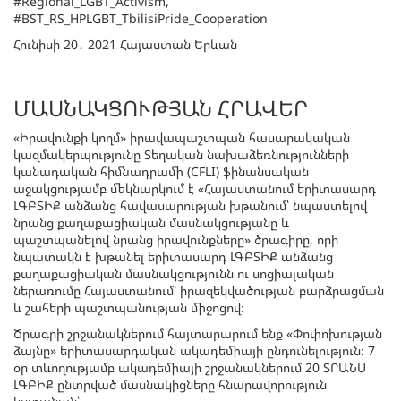
#Regional_LGBT_Activism,
#BST_RS_HPLGBT_TbilisiPride_Cooperation
Հունիսի 20․ 2021 Հայաստան Երևան
ՄԱՍՆԱԿՑՈՒԹՅԱՆ ՀՐԱՎԵՐ
«Իրավունքի կողմ» իրավապաշտպան հասարակական
կազմակերպությունը Տեղական նախաձեռնությունների
կանադական հիմնադրամի (CFLI) ֆինանսական
աջակցությամբ մեկնարկում է «Հայաստանում երիտասարդ
ԼԳԲՏԻՔ անձանց հավասարության խթանում՝ նպաստելով
նրանց քաղաքացիական մասնակցությանը և
պաշտպանելով նրանց իրավունքները» ծրագիրը, որի
նպատակն է խթանել երիտասարդ ԼԳԲՏԻՔ անձանց
քաղաքացիական մասնակցությունն ու սոցիալական
ներառումը Հայաստանում՝ իրազեկվածության բարձրացման
և շահերի պաշտպանության միջոցով։
Ծրագրի շրջանակներում հայտարարում ենք «Փոփոխության
ձայնը» երիտասարդական ակադեմիայի ընդունելություն։ 7
օր տևողությամբ ակադեմիայի շրջանակներում 20 ՏՐԱՆՍ
ԼԳԲԻՔ ընտրված մասնակիցները հնարավորություն