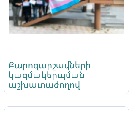
Քարոզարշավների
կազմակերպման
աշխատաժողով