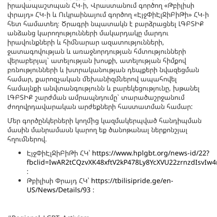
իրավապաշտպան ՀԿ-ի, Վրաստանում գործող «Թբիլիսի
փրայդ» ՀԿ-ի և Ուկրաինայում գործող «ԷյջՓիԷլՋիԲիԹի» ՀԿ-ի
հետ համատեղ։ Ծրագրի նպատակն է բարձրացնել ԼԳԲՏԻՔ
անձանց կարողությունների մակարդակը մարդու
իրավունքների և հիմնարար ազատությունների,
ջատագովության և առաջնորդության հմտությունների
վերաբերյալ` ատելության խոսքի, ատելության հիմքով
բռնությունների և խտրականության դեպքերի նվազեցման
համար, քարոզչական մեխանիզմներով ապահովել
համայնքի անվտանգությունն և բարեկեցությունը, խթանել
ԼԳԲՏԻՔ շարժման ամրապնդումը` տարածաշրջանում
ժողովրդավարական արժեքների հաստատման համար:
Մեր գործընկերների կողմից կազմակերպված հանդիպման
մասին մանրամասն կարող եք ծանոթանալ ներքոնշյալ
հղումներով.
ԷյջՓիԷլՋիԲիԹի ՀԿ՝
https://www.hplgbt.org/news-id/22?
fbclid=IwAR2tCQzvXK48xftV2kP478Ly8YcXVU22zrnzdIsvI
:
Թբիլիսի Փրայդ ՀԿ՝
https://tbilisipride.ge/en-
US/News/Details/93
: