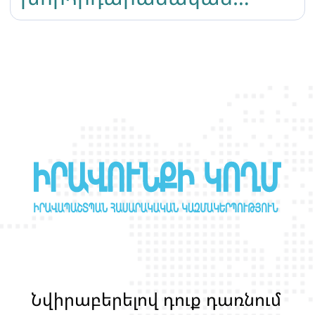
ընտրություններից առաջ
ընտրական
մասնակցության և
անվտանգության
վերաբերյալ
Ն
վ
ի
ր
ա
բ
ե
ր
ե
լ
ո
վ
դ
ո
ք
դ
ա
ռ
ն
ո
մ