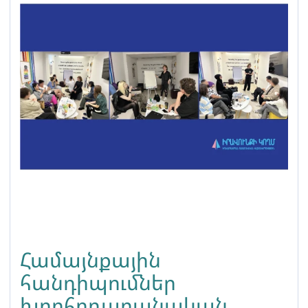
Համայնքային
հանդիպումներ
խորհրդարանական