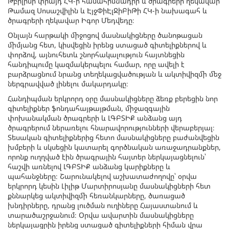
Թբիլիսի փրայդ ՀԿ-ի համահիմնադիր և ծրագրերի ղեկավար
Թամազ Սոսաշվիլին և ԷյջՓիԷլՋիԲիԹի ՀԿ-ի նախագահ և
ծրագրերի ղեկավար Իգոր Մեդվեդը։
Օնլայն հարթակի միջոցով մասնակիցները ծանոթացան
միմյանց հետ, կիսվեցին իրենց ստացած գիտելիքներով և
փորձով, այնուհետև շնորհակալություն հայտնեցին
հանդիպումը կազմակերպելու համար, որը ավելի է
բարձրացնում նրանց տեղեկացվածության և ակտիվիզմի մեջ
ներգրավված լինելու մակարդակը։
Հանդիպման երկրորդ օրը մասնակիցները ձեռք բերեցին նոր
գիտելիքներ ֆոնդահայթայթման, միջազգային
փոխանակման ծրագրերի և ԼԳԲՏԻՔ անձանց այդ
ծրագրերում ներառելու հնարավորությունների վերաբերյալ։
Տեսական գիտելիքներից հետո մասնակիցները բաժանվեցին
խմբերի և սկսեցին կատարել գործնական առաջադրանքներ,
որոնք ուղղված էին ծրագրային հայտեր ներկայացնելուն՝
հաշվի առնելով ԼԳԲՏԻՔ անձանց կարիքները և
պահանջները։ Շարունակելով աշխատաժողովը՝ օրվա
երկրորդ կեսին Լիլիթ Մարտիրոսյանը մասնակիցների հետ
քննարկեց ակտիվիզմի հեռանկարները, ծառացած
խնդիրները, դրանց լուծման ուղիները Հայաստանում և
տարածաշրջանում։ Օրվա ավարտին մասնակիցները
ներկայացրին իրենց ստացած գիտելիքների հիման վրա