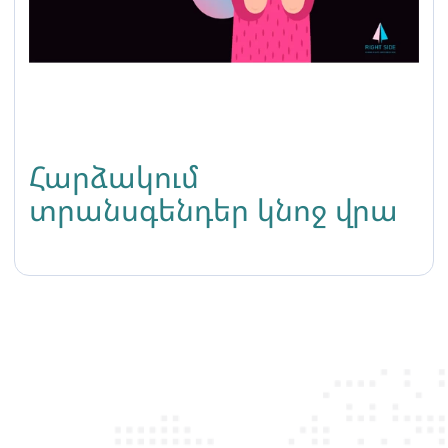
Հարձակում
տրանսգենդեր կնոջ վրա