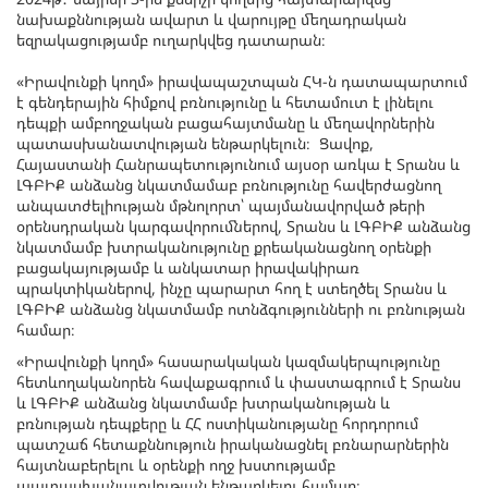
նախաքննության ավարտ և վարույթը մեղադրական
եզրակացությամբ ուղարկվեց դատարան։
«Իրավունքի կողմ» իրավապաշտպան ՀԿ-ն դատապարտում
է գենդերային հիմքով բռնությունը և հետամուտ է լինելու
դեպքի ամբողջական բացահայտմանը և մեղավորներին
պատասխանատվության ենթարկելուն։ Ցավոք,
Հայաստանի Հանրապետությունում այսօր առկա է Տրանս և
ԼԳԲԻՔ անձանց նկատմամաբ բռնությունը հավերժացնող
անպատժելիության մթնոլորտ՝ պայմանավորված թերի
օրենսդրական կարգավորումներով, Տրանս և ԼԳԲԻՔ անձանց
նկատմամբ խտրականությունը քրեականացնող օրենքի
բացակայությամբ և անկատար իրավակիրառ
պրակտիկաներով, ինչը պարարտ հող է ստեղծել Տրանս և
ԼԳԲԻՔ անձանց նկատմամբ ոտնձգությունների ու բռնության
համար։
«Իրավունքի կողմ» հասարակական կազմակերպությունը
հետևողականորեն հավաքագրում և փաստագրում է Տրանս
և ԼԳԲԻՔ անձանց նկատմամբ խտրականության և
բռնության դեպքերը և ՀՀ ոստիկանությանը հորդորում
պատշաճ հետաքննություն իրականացնել բռնարարներին
հայտնաբերելու և օրենքի ողջ խստությամբ
պատասխանատվության ենթարկելու համար։