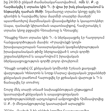
ից 24։00-ի ընկած ժամանակահատվածում,
ոմն Ս․ Ք․-ը
հարձակվել է տրանս կին Դ․-ի վրա իր իսկ բնակարանում և
ենթարկել դաժան ծեծի
։ Տղամարդը տրանս կնոջը գցել են
գետնին և հարվածել նրա մարմնի տարբեր մասերի՝
պատճառելով մարմնական վնասվածքներ և կապտուկներ։
Ապա, դանակի կիրառման սպառնալիքով, հափշտակել է
տրանս կնոջ բջջային հեռախոսը և հեռացել։
Դեպքից հետո տրանս կին Դ․-ն ներկայացրել էր հաղորդում
հանցագործության մասին։ «Իրավունքի կողմ»
իրավապաշտպան հասարակական կազմակերպության
իրավաբանական թիմը ներգրավված է սույն գործի
շրջանակներում և ապահովում է իրավական
ներկայացուցչություն գործի բոլոր փուլերում։
Դեպքի առթիվ ՀՀ քննչական կոմիտեի Երևան քաղաքի
վարչության Կենտրոն և Նորք-Մարաշ վարչական շրջանների
քննչական բաժնում հարուցվել էր քրեական վարույթ և Դ-ն
ճանաչվել էր տուժող։
Շուրջ մեկ տարի տևած նախաքննության ընթացքում
կատարված քննչական և ապացուցողական
գործողությունների արդյունքում ամբողջովին հիմնավորվեց
Ս․Ք․-ի մեղսակցությունը կատարված արարքին։
2024թ․ մայիսի 3-ին քննիչի կողմից հայտարարվեց