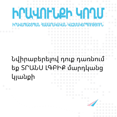
Ն
վ
ի
ր
ա
բ
ե
ր
ե
լ
ո
վ
դ
ո
ք
դ
ա
ռ
ն
ո
մ
ե
ք
Տ
Ր
Ա
Ն
Ս
Լ
Գ
Բ
Ի
Ք
մ
ա
ր
դ
կ
ա
ն
ց
կ
յ
ա
ն
ք
ի
և
ի
ր
ա
վ
ո
ն
ք
ի
պ
ա
շ
տ
պ
ա
ն
ո
թ