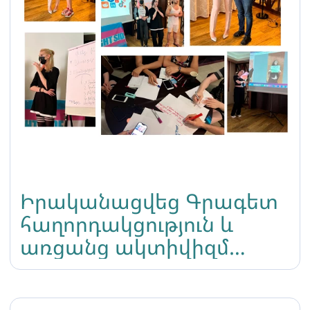
Իրականացվեց Գրագետ
հաղորդակցություն և
առցանց ակտիվիզմ
թեմայով դասընթացը
տրանսգենդեր