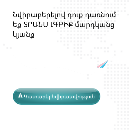
Ն
վ
ի
ր
ա
բ
ե
ր
ե
լ
ո
վ
դ
ո
ք
դ
ա
ռ
ն
ո
մ
ե
ք
Տ
Ր
Ա
Ն
Ս
Լ
Գ
Բ
Ի
Ք
մ
ա
ր
դ
կ
ա
ն
ց
կ
յ
ա
ն
ք
ի
և
ի
ր
ա
վ
ո
ն
ք
ի
պ
ա
շ
տ
պ
ա
ն
Կատարել նվիրատվություն