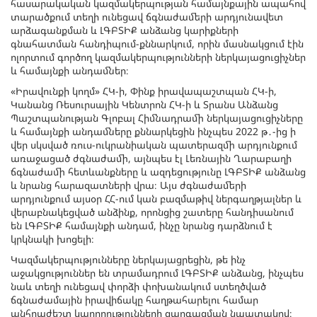
հասարակական կազմակերպության համայնքային ապահով
տարածքում տեղի ունեցավ ճգնաժամերի արդյունավետ
արձագանքման և ԼԳԲՏԻՔ անձանց կարիքների
գնահատման հանդիպում-քննարկում, որին մասնակցում էին
ոլորտում գործող կազմակերպությունների ներկայացուցիչներ
և համայնքի անդամներ։
«Իրավունքի կողմ» ՀԿ-ի, Փինք իրավապաշտպան ՀԿ-ի,
Կանանց Ռեսուրսային Կենտրոն ՀԿ-ի և Տրանս Անձանց
Պաշտպանության Գլոբալ Հիմնադրամի ներկայացուցիչները
և համայնքի անդամները քննարկեցին ինչպես 2022 թ․-ից ի
վեր սկսված ռուս-ուկրանիական պատերազմի արդյունքում
առաջացած ժգնաժամի, այնպես էլ Լեռնային Ղարաբաղի
ճգնաժամի հետևանքները և ազդեցությունը ԼԳԲՏԻՔ անձանց
և նրանց հարազատների վրա։ Այս ժգնաժամերի
արդյունքում այսօր ՀՀ-ում կան բազմաթիվ ներգաղթյալներ և
վերաբնակեցված անձինք, որոնցից շատերը հանդիսանում
են ԼԳԲՏԻՔ համայնքի անդամ, ինչը նրանց դարձնում է
կրկնակի խոցելի։
Կազմակերպությունները ներկայացրեցին, թե ինչ
աջակցություններ են տրամադրում ԼԳԲՏԻՔ անձանց, ինչպես
նաև տեղի ունեցավ փորձի փոխանակում ստեղծված
ճգնաժամային իրավիճակը հաղթահարելու համար
անհրաժեշտ կարողությունների զարգացման նպատակով։