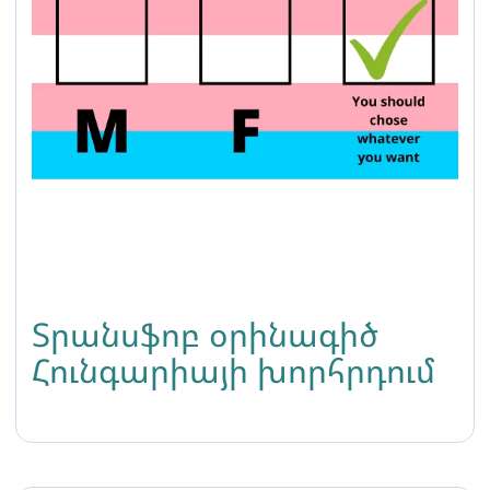
Տրանսֆոբ օրինագիծ
Հունգարիայի խորհրդում