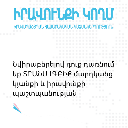
Ն
վ
ի
ր
ա
բ
ե
ր
ե
լ
ո
վ
դ
ո
ք
դ
ա
ռ
ն
ո
մ
ե
ք
Տ
Ր
Ա
Ն
Ս
Լ
Գ
Բ
Ի
Ք
մ
ա
ր
դ
կ
ա
ն
ց
կ
յ
ա
ն
ք
ի
և
ի
ր
ա
վ
ո
ն
ք
ի
պ
ա
շ
տ
պ
ա
ն
ո
թ
յ
ա
ն
հ
ա
մ
ա
խ
ո
հ