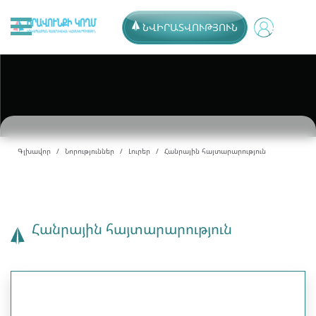
ՆՎԻՐԱՏՎՈՒԹՅՈՒՆ
Գլխավոր
Նորություններ
Լուրեր
Հանրային հայտարարություն
Հանրային հայտարարություն