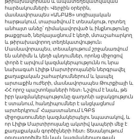
թիրախավորման և ապատեղեկատվական
հարձակումների։ Վերջին օրերին,
մասնավորապես «ԱՆԲԱՑ» սոցիալական
հարթակում, տարածվում է տեսանյութ, որտեղ
անհայտ անձը՝ դիմակավորված և ինքնությունը
թաքցրած, ներկայացնում է կեղծ, մտաշահարկող
և թիրախավորող տեղեկատվություն։
Մասնավորապես, տեսանյութում շրջանառվում
են անհիմն և կեղծ պնդումներ, որոնց միջոցով
փորձ է արվում կազմակերպությունն ու նրա
նախագահ Լիլիթ Մարտիրոսյանին ներգրավել
քաղաքական շահարկումներում և կապել
արտաքին ուժերի, մասնավորապես Թուրքիայի և
ՀՀ որոշ պաշտոնյաների հետ։ Նշվում է նաև, թե
իբր կազմակերպությունը գաղտնի աջակցություն
է ստանում, հանդիպումներ է անցկացնում
արտերկրում՝ Հայաստանում ԼԳԲՏ
միջոցառումներ կազմակերպելու նպատակով, և
որ Լիլիթ Մարտիրոսյանը ակտիվ կապերի մեջ է
քաղաքական գործիչների հետ։ Տեսանյութում
օգտագործվել են նաև կազմակերպության