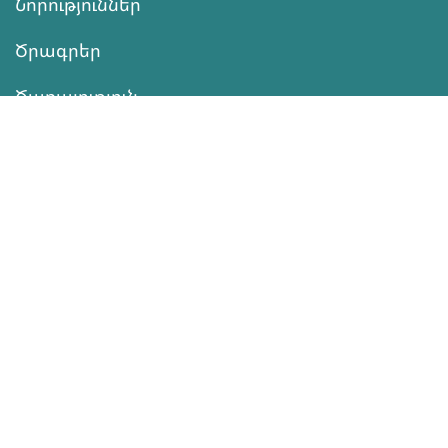
Նորություններ
Ծրագրեր
Ծառայություն
Նվիրատվություն
Կոնտակտներ
Տեղեկատվություն
Գործունեություն
ՆՎԻՐԱՏՎՈՒԹՅՈՒՆ
Աջակցել