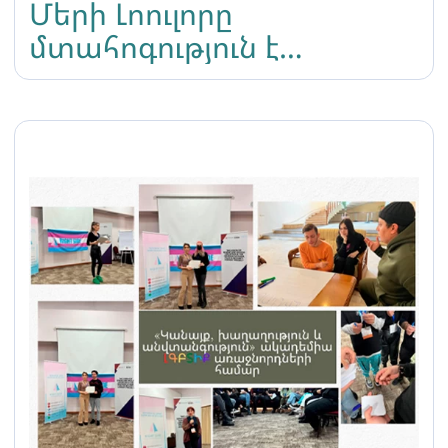
Մերի Լոուլորը
մտահոգություն է
հայտնում Լիլիթ
Մարտիրոսյանի
թիրախավորման
վերաբերյալ