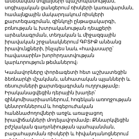
անձնական տվյալների պաշտպանության,
սոցիալական ցանցերում ռիսկերի կառավարման,
համայնքային մակարդակում ռիսկերի
քարտեզագրման, զինկոչի ընթացակարգի,
բռնության և խտրականության դեպքերի
արձանագրման, տեղական և միջազգային
իրավական շրջանակներում ԳԲՏԻՔ անձանց
իրավունքների, ինչպես նաև «հավասարը՝
հավասարին» խորհրդատվության
կարևորություն թեմաներով։
Կամավորները փորձագետի հետ աշխատեցին
ձեռնարկի մշակման, անհատական պլանների և
ռեսուրսների քարտեզագրման ուղղությամբ։
Իրականացվեցին դերային խաղեր՝
զինկոմիսարիատներում, հոգեկան առողջության
կենտրոններում և հոգեբուժական
հանձնաժողովների առջև առաջացող
իրավիճակների մոդելավորմամբ։ Քննարկվեցին
բժշկական գաղտնիության պահպանման,
բացահայտման ռիսկերի և հիվանդանոցներում