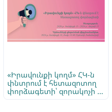
«Իրավունքի կողմ» ՀԿ-ն
փնտրում է հետազոտող
փորձագետի՝ զորակոչի և
զինվորական
ծառայության ընթացքում