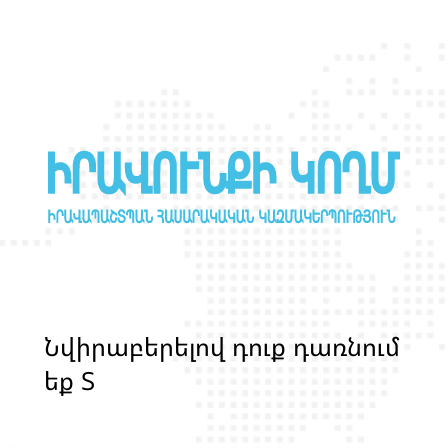
ԳԲՏԻՔ անձանց
իրավունքների
պաշտպանության
վերաբերյալ
հետազոտություն
իրականացնելու համար
Ն
վ
ի
ր
ա
բ
ե
ր
ե
լ
ո
վ
դ
ո
ք
դ
ա
ռ
ն
ո
մ
ե
ք
Տ
Ր
Ա
Ն
Ս
Լ
Գ
Բ
Ի
Ք
մ
ա
ր
դ
կ
ա
ն
ց
կ
յ
ա
ն
ք
ի
և
ի