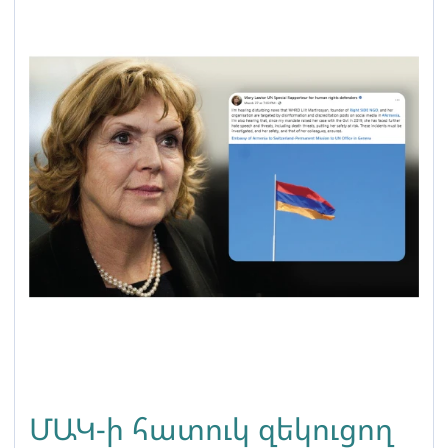
ՄԱԿ-ի հատուկ զեկուցող