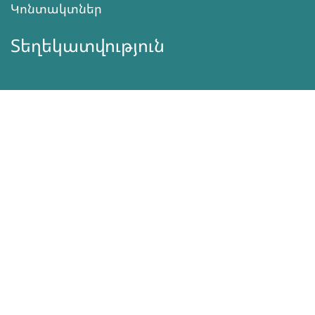
Կոնտակտներ
Տեղեկատվություն
Գործունեություն
ՆՎԻՐԱՏՎՈՒԹՅՈՒՆ
Աջակցել
ծրագրերին
Սեռական
Առողջություն
Սեռականություն