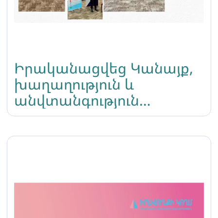
Իրականացվեց Կանայք,
խաղաղություն և
անվտանգություն
ակադեմիան ԼԳԲՏԻՔ
առաջնորդների համար