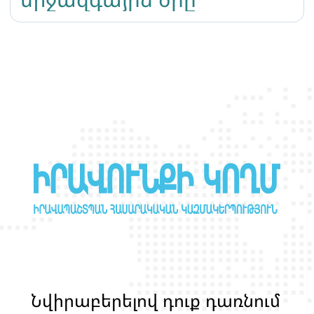
Ն
վ
ի
ր
ա
բ
ե
ր
ե
լ
ո
վ
դ
ո
ք
դ
ա
ռ
ն
ո
մ