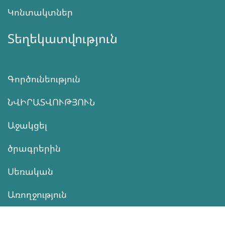
Կոնտակտներ
Տեղեկատվություն
Գործունեություն
ՆՎԻՐԱՏՎՈՒԹՅՈՒՆ
Աջակցել
ծրագրերին
Սեռական
Առողջություն
Սեռականություն