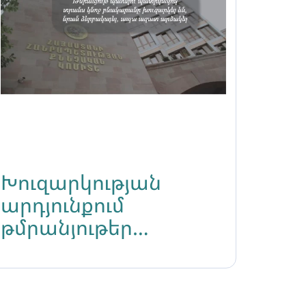
Խուզարկության
արդյունքում
թմրանյութեր
չհայտնաբերելով ՝
տրանս կնոջը
ձերբակալել են ,