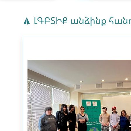
ԼԳԲՏԻՔ անձինք հան