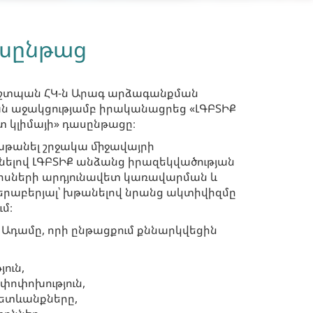
ասընթաց
աշտպան ՀԿ-ն Արագ արձագանքման
ն աջակցությամբ իրականացրեց «ԼԳԲՏԻՔ
 կլիմայի» դասընթացը։
թանել շրջակա միջավայրի
նելով ԼԳԲՏԻՔ անձանց իրազեկվածության
րսների արդյունավետ կառավարման և
րաբերյալ՝ խթանելով նրանց ակտիվիզմը
մ։
դամը, որի ընթացքում քննարկվեցին
ուն,
 փոփոխություն,
հետևանքները,