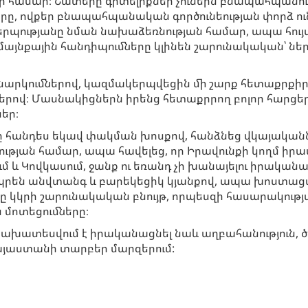
ի համար։ Շատերը գիտելիքներ չունեին բնապահպանութ
րը, ովքեր բնապահպանական գործունեության փորձ ուն
ւթյանը նման նախաձեռնության համար, ապա հույս
ամայնքային հանդիպումները կլինեն շարունակական՝ ն
ննարկումներով, կազմակերպվեցին մի շարք հետաքրքիր
աներով։ Մասնակիցներն իրենց հետաքրրող բոլոր հար
եր։
հանդես եկավ փակման խոսքով, հանձնեց վկայականն
ության համար, ապա հավելեց, որ Իրավունքի կողմ իր
 և Կովկասում, ջանք ու եռանդ չի խանայելու իրականա
պրեն անվտանգ և բարեկեցիկ կյանքով, ապա խոստացա
ւնը կկրի շարունակական բնույթ, որպեսզի հասարակութ
 մոտեցումները։
մ նախատեսվում է իրականացնել նաև աղբահանություն, 
 Հայաստանի տարբեր մարզերում: