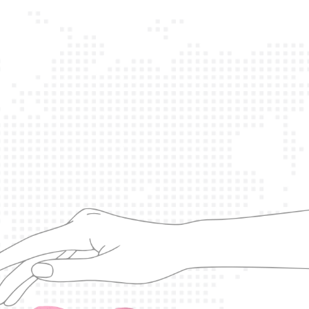
ապա ազատ
արձակել