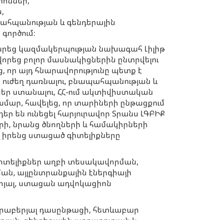
ոններ,
,
ահպանության և գենդերային
գործում։
րեց կազմակերպության նախագահ Լիլիթ
որեց բոլոր մասնակիցներին ընտրվելու
 որ այդ հնարավորությունը պետք է
ի ուժեղ դառնալու, բնապահպանության և
ներ ստանալու, ՀՀ-ում ակտիվիստական
 համար, հավելեց, որ տարիների ընթացքում
եր են ունեցել հարյուրավոր Տրանս ԼԳԲԻՔ
ի, նրանց ծնողների և համակիրների
էլ իրենց ստացած գիտելիքները
 գիտելիքներ աղբի տեսակավորման,
ն, այլընտրանքային էներգիայի
րյալ, ստացան ադվոկացիոն
վերաբերյալ դասընթացի, հետևաբար