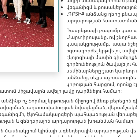
աղբի տեսակավորում և թափ
վեգանիզմ և բուսակերություն
ԼԳԲՏԻՔ անձանց դերը բնապ
արդարության հաստատման 
Դասընթացի բացումը կատա
Մարտիրոսյանը, ով շնորհավ
կապակցությամբ, ապա նշեց,
օգտագործել կրթվելու, ավել
էկոլոգիայի մասին գիտելիք
գործունեություն ծավալելու
սեմինարները շատ կարևոր դ
անձանց, սեքս աշխատողներ
կրթության հարցում, որոնք 
ատում միջավայրն ավելի լավը դարձնելու համար։
անձինք ոչ ֆորմալ կրթության միջոցով ձեռք բերեցին
ավարման, աղտոտվածության նվազեցման, վերամշակմա
վեգանիզմի, էկոհամակարգերի պահպանության վերաբե
ության և գենդերային արդարության խթանման համար։
ն մասնակցում կլիմայի և գենդերային արդարության 