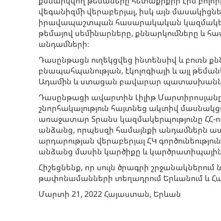
քննարկվող թեմաները հետաքրքիր էին բոլոր
վեգանիզմի վերաբերյալ, իսկ այն մասակիցնե
իրավապաշտպան հասարակական կազմակերպո
թեմայով սեմինարները, քննարկումները և հ
անդամների։
Դասընթացն ուղեկցվեց ինտենսիվ և բուռն ք
բնապահպանության, էկոլոգիայի և այլ թեմ
Ադամին և ստացան բավարար պատասխանն
Դասընթացի ավարտին Լիլիթ Մարտիրոսյանը 
շնորհակալություն հայտնեց ակտիվ մասնակց
առաջատար Տրանս կազմակերպությունը ՀՀ-ում
անձանց, որպեսզի համայնքի անդամներն ա
արդարության վերաբերյալ ՀԿ գործունեությո
անձանց մասին կարծիքը և կարծրատիպային
Հիշեցնենք, որ սույն ծրագրի շրջանակներու
թափոնամանների տեղադրում Երևանում և
Մարտի 21, 2022 Հայաստան, Երևան