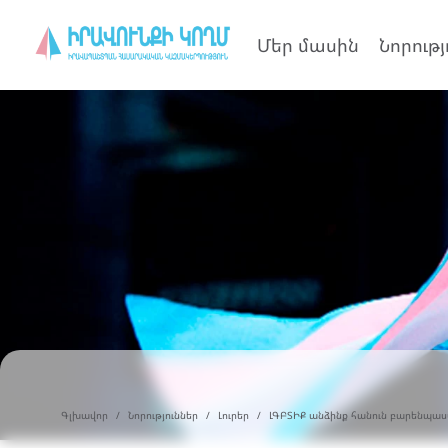
Մեր մասին
Նորությ
Գլխավոր
Նորություններ
Լուրեր
ԼԳԲՏԻՔ անձինք հանուն բարենպաս