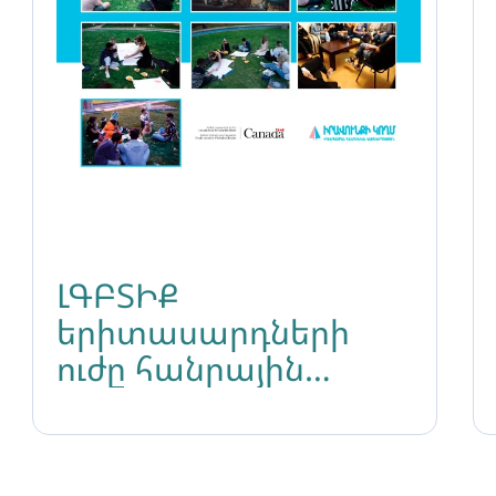
ԼԳԲՏԻՔ
երիտասարդների
ուժը հանրային
արշավներ