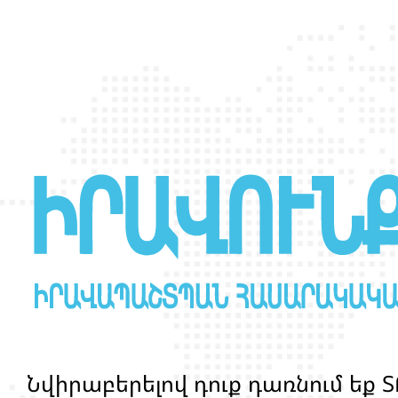
հանդիպում
Ն
վ
ի
ր
ա
բ
ե
ր
ե
լ
ո
վ
դ
ո
ք
դ
ա
ռ
ն
ո
մ
ե
ք
Տ