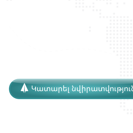
մ
ա
ր
դ
կ
ա
ն
ց
կ
յ
ա
ն
ք
ի
և
ի
ր
Կատարել նվիրատվությու