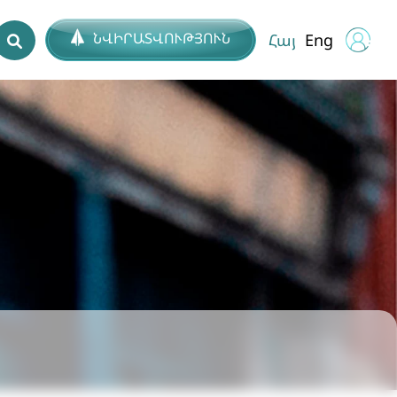
ՆՎԻՐԱՏՎՈՒԹՅՈՒՆ
Հայ
Eng