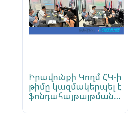
Իրավունքի Կողմ ՀԿ-ի
թիմը կազմակերպել է
ֆոնդահայթայթման
ռազմավարությունն
ուժեղացվելու
նպատակով