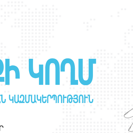
Ր
Ա
Ն
Ս
Լ
Գ
Բ
Ի
Ք