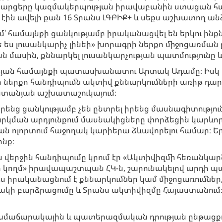
րի հարցերը կազմակերպության իրավաբանին ստացա
ն ավելի քան 16 Տրանս ԼԳԲԻՔ+ և սեքս աշխատող ան
՝ համայնքի ցանկությամբ իրականացվել են երկու ինք
ս լուսանկարիչ լինեի» խորագրի ներքո միջոցառման ը
 մասին, քննարկել լուսանկարչության պատմությունը և
թյան համայնքի պատասխանատու Արտակ Ադամը։ Իսկ ն
ի ներքո հանդիպումն ակտիվ քննարկումների առիթ դա
աստանյան աշխատաշուկայում։
նց ցանկությամբ չեն ընտրել իրենց մասնագիտությունը և 
արկման արդյունքում մասնակիցները փորձեցին կարևորե
ոլորտում հաջողակ կարիերա ձևավորելու համար։ Երկ
ինք։
ն վերջին հանդիպումը կրում էր «Ակտիվիզմի հեռանկար
քի կողմ» իրավապաշտպան ՀԿ-ն, շարունակելով արդի պ
ս իրականացնում է քննարկումներ կամ միջոցառումներ
ի բարձրացումը և Տրանս ակտիվիզմը Հայաստանում։ 
ամաճարակային և պատերազմական դրության ընթացքում