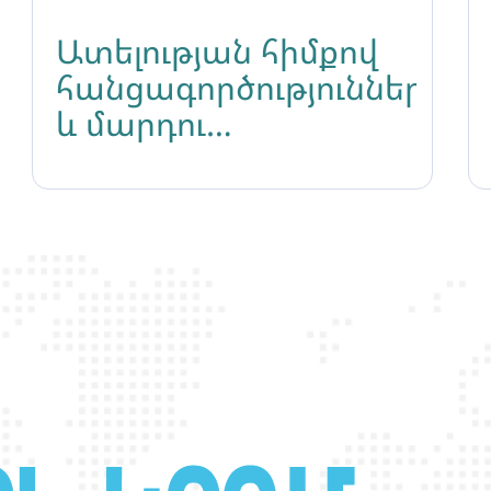
Ատելության հիմքով
հանցագործությունները
և մարդու
իրավունքների այլ
խախտումները
ԼԳԲՏԻՔ+ անձանց
նկատմամբ
Հայաստանում
թեմայով կլոր-սեղան
քննարկում