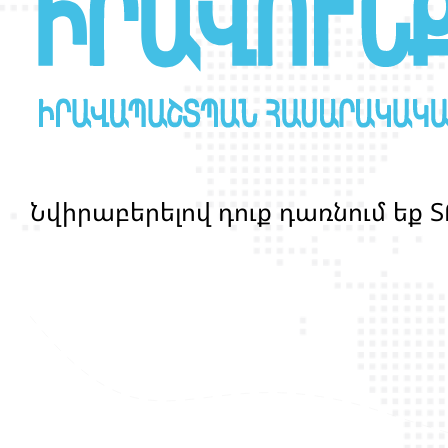
Ն
վ
ի
ր
ա
բ
ե
ր
ե
լ
ո
վ
դ
ո
ք
դ
ա
ռ
ն
ո
մ
ե
ք
Տ
մ
ա
ր
դ
կ
ա
ն
ց
կ
յ
ա
ն
ք
ի
և
ի
ր
ա
վ