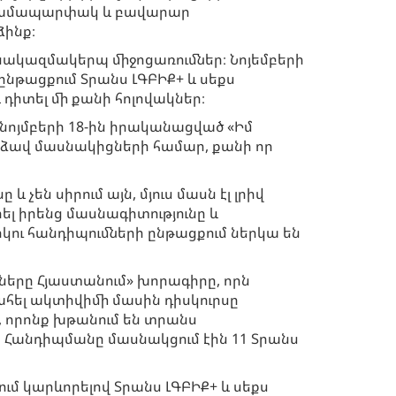
ն համապարփակ և բավարար
ձինք։
նակազմակերպ միջոցառումներ։ Նոյեմբերի
նթացքում Տրանս ԼԳԲԻՔ+ և սեքս
 դիտել մի քանի հոլովակներ։
ոյմբերի 18-ին իրականացված «Իմ
րձավ մասնակիցների համար, քանի որ
չեն սիրում այն, մյուս մասն էլ լրիվ
լ իրենց մասնագիտությունը և
ու հանդիպումների ընթացքում ներկա են
ները Հյաստանում» խորագիրը, որն
ահել ակտիվիմի մասին դիսկուրսը
, որոնք խթանում են տրանս
Հանդիպմանը մասնակցում էին 11 Տրանս
 կարևորելով Տրանս ԼԳԲԻՔ+ և սեքս