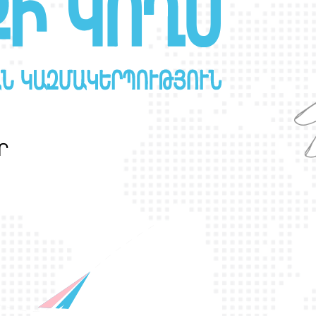
Ր
Ա
Ն
Ս
Լ
Գ
Բ
Ի
Ք