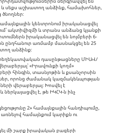
րհրդատվություններին ներգրավվել են
+ և սեքս աշխատող անձինք, համախոհներ,
 ծնողներ։
ամայնքային կենտրոնում իրականացվել
կում՝ ակտիվիզմի և տրանս անձանց կյանքի
իտումներն իրականացվել են նոյմբերի 6-
երին ընդհանուր առմամբ մասնակցել են 25
ատող անձինք։
 տեղեկատվական դասընթացները ՄԻԱՎ/
երաբերյալ՝ «Իրավունքի կողմ»
երի հինգին, տասնյոթին և քսանչորսին
ներ, որոնց ժամանակ կազմակեևպության
րի վերաբերյալ։ Խոսվել է
երկայացվել է, թե ԻԿՀԿ-ն ինչ
ությունը 2» համայնքային հանդիպումը,
առնելով համայնքում կարիքն ու
կել մի շարք իրավական բացերի