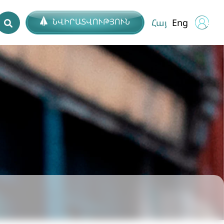
ՆՎԻՐԱՏՎՈՒԹՅՈՒՆ
Հայ
Eng