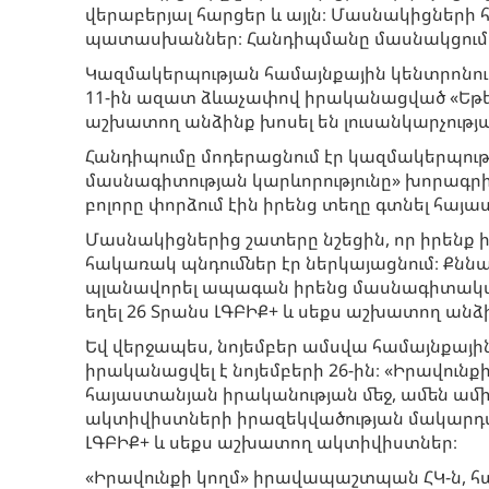
վերաբերյալ հարցեր և այլն։ Մասնակիցնե
պատասխաններ։ Հանդիպմանը մասնակցում էի
Կազմակերպության համայնքային կենտրոնում
11-ին ազատ ձևաչափով իրականացված «Եթե ե
աշխատող անձինք խոսել են լուսանկարչության
Հանդիպումը մոդերացնում էր կազմակերպու
մասնագիտության կարևորությունը» խորագր
բոլորը փորձում էին իրենց տեղը գտնել հայ
Մասնակիցներից շատերը նշեցին, որ իրենք իրե
հակառակ պնդումներ էր ներկայացնում։ Քնն
պլանավորել ապագան իրենց մասնագիտական 
եղել 26 Տրանս ԼԳԲԻՔ+ և սեքս աշխատող անձ
Եվ վերջապես, նոյեմբեր ամսվա համայնքայի
իրականացվել է նոյեմբերի 26-ին։ «Իրավուն
հայաստանյան իրականության մեջ, ամեն ամի
ակտիվիստների իրազեկվածության մակարդակ
ԼԳԲԻՔ+ և սեքս աշխատող ակտիվիստներ։
«Իրավունքի կողմ» իրավապաշտպան ՀԿ-ն, հ