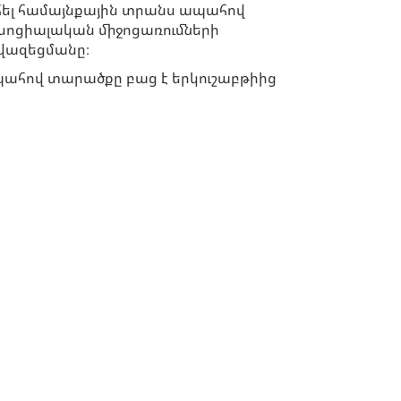
ահել համայնքային տրանս ապահով
սոցիալական միջոցառումների
նվազեցմանը։
ահով տարածքը բաց է երկուշաբթիից