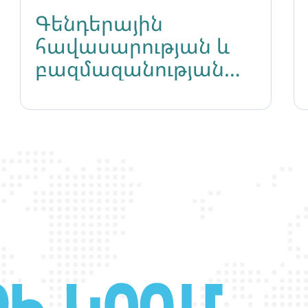
Գենդերային
հավասարության և
բազմազանության
մարտահրավերները
հետհեղափոխական
Հայաստանում ՔՀԿ
համաժողով