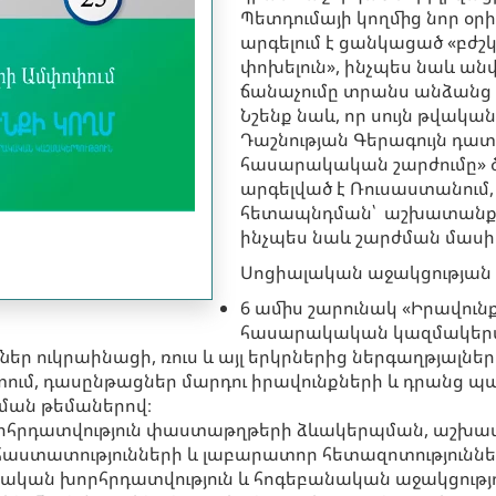
Պետդումայի կողմից նոր օր
արգելում է ցանկացած «բժշ
փոխելուն», ինչպես նաև ան
ճանաչումը տրանս անձան
Նշենք նաև, որ սույն թվակա
Դաշնության Գերագույն դա
հասարակական շարժումը» ծ
արգելված է Ռուսաստանում,
հետապնդման՝ աշխատանքնե
ինչպես նաև շարժման մասի
Սոցիալական աջակցության 
6 ամիս շարունակ «Իրավո
հասարակական կազմակերպ
ներ ուկրաինացի, ռուս և այլ երկրներից ներգաղթյալնե
ում, դասընթացներ մարդու իրավունքների և դրանց 
ման թեմաներով։
խորհրդատվություն փաստաթղթերի ձևակերպման, աշխա
աստատությունների և լաբարատոր հետազոտություննե
նական խորհրդատվություն և հոգեբանական աջակցությո