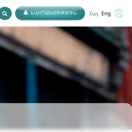
ՆՎԻՐԱՏՎՈՒԹՅՈՒՆ
Հայ
Eng