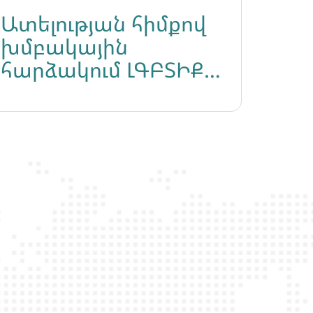
Ատելության հիմքով
խմբակային
հարձակում ԼԳԲՏԻՔ
համայնքի
ներկայացուցչի
նկատմամբ