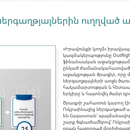
ներգաղթյալներին ուղղված 
«Իրավունքի կողմ» իրավ
կազմակերպությունը OutRigh
ֆինանսական աջակցությամբ 
ընկած ժամանակահատվածու
աջակցության ծրագիր, որը 
ներգաղթյալների առջև ծա
հակամարտության և հետապն
երկիրը և հայտնվել ծանր դրո
Ծրագրի շահառուն կարող է
Ուկրաինայից ներգաղթած ա
են Հայաստան՝ պայմանավոր
շարք ճգնաժամերով՝ Ուկրա
դրան հաջորդած մոբիլիզաց