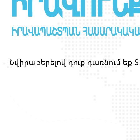
Ն
վ
ի
ր
ա
բ
ե
ր
ե
լ
ո
վ
դ
ո
ք
դ
ա
ռ
ն
ո
մ
ե
ք
Տ
մ
ա
ր
դ
կ
ա
ն
ց
կ
յ
ա
ն
ք
ի
և
ի
ր