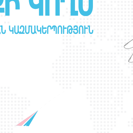
Ր
Ա
Ն
Ս
Լ
Գ
Բ
Ի
Ք