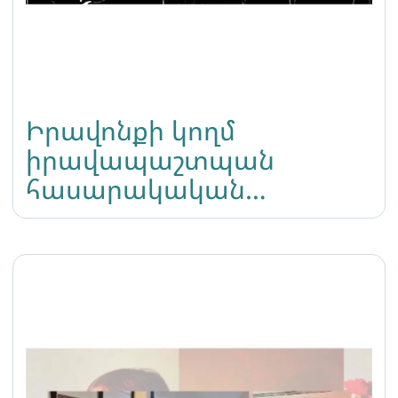
Իրավոնքի կողմ
իրավապաշտպան
հասարակական
կազմակերպություն են
դիմել Լատինամերիկյան
7 տրանսգենդեր
ապաստարան հայցող
անձինք