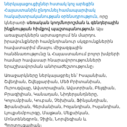
ներկայացուցիչներ հստակ կոչ արեցին
Հայաստանին ընդունել համապարփակ
որը
հակախտրականության օրենսդրություն
,
կներառի
սեռական կողմնորոշման և գենդերային
ինքնության հիմքով պաշտպանություն
։ Այս
առաջարկներն արտացոլում են մարդու
իրավունքների համընդհանուր սկզբունքներին
հավատարիմ մնալու միջազգային
հանձնառությունը և Հայաստանում բոլոր խմբերի
համար հավասար հնարավորությունների
երաշխավորման անհրաժեշտությունը։
Առաջարկները ներկայացրել են՝ Իսպանիան,
Շվեդիան, Շվեյցարիան, Մեծ Բրիտանիան,
Ուրուգվայը, Ավստրալիան, Ավստրիան, Բելգիան,
Բրազիլիան, Կանադան, Նիդերլանդները,
Կոլումբիան, Կուբան, Չեխիան, Ֆինլանդիան,
Ֆրանսիան, Գերմանիան, Իռլանդիան, Իսլանդիան,
Լյուքսեմբուրգը, Մալթան, Մեքսիկան,
Մոնտենեգրոն, Չիլին, Նորվեգիան և
Պորտուգալիան։