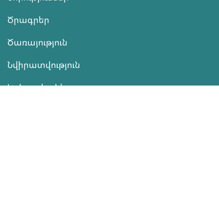
Ծրագրեր
Ծառայություն
Նվիրատվություն
Կոնտակտներ
Տեղեկատվություն
Գործունեություն
ՆՎԻՐԱՏՎՈՒԹՅՈՒՆ
Աջակցել