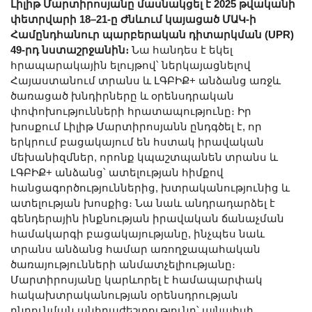
Լիլիթ Մարտիրոսյանը մասնակցել է 2025 թվականի
փետրվարի 18–21-ը Ժնևում կայացած ՄԱԿ-ի
Համընդհանուր պարբերական դիտարկման (UPR)
49-րդ նստաշրջանին։
Նա հանդես է եկել
հրապարակային ելույթով՝ ներկայացնելով
Հայաստանում տրանս և ԼԳԲԻՔ+ անձանց առջև
ծառացած խնդիրները և օրենսդրական
փոփոխությունների հրատապությունը։ Իր
խոսքում Լիլիթ Մարտիրոսյանն ընդգծել է, որ
երկրում բացակայում են հստակ իրավական
մեխանիզմներ, որոնք կպաշտպանեն տրանս և
ԼԳԲԻՔ+ անձանց՝ ատելության հիմքով
հանցագործություններից, խտրականությունից և
ատելության խոսքից։ Նա նաև անդրադարձել է
գենդերային ինքնության իրավական ճանաչման
համակարգի բացակայությանը, ինչպես նաև
տրանս անձանց համար առողջապահական
ծառայությունների անմատչելիությանը։
Մարտիրոսյանը կարևորել է համապարփակ
հակախտրականության օրենսդրության
ընդունման անհրաժեշտությունը՝ այնպիսի