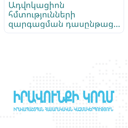
Ադվոկացիոն
հմտությունների
զարգացման դասընթաց
«Իրավունքի կողմ»
իրավապաշտպան ՀԿ-ի
ներկայացուցիչների
համար