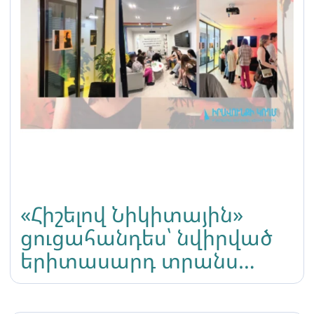
«Հիշելով Նիկիտային»
ցուցահանդես՝ նվիրված
երիտասարդ տրանս
ակտիվիստի հիշատակին