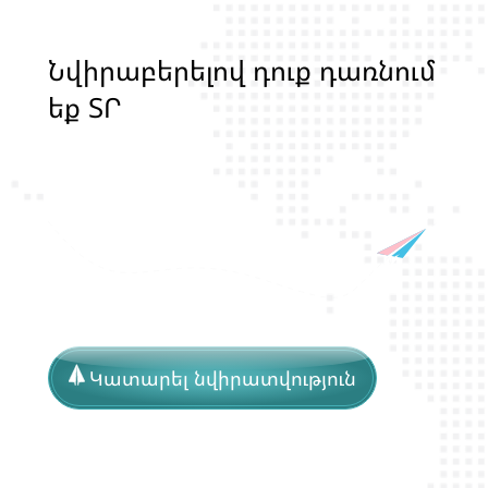
Ն
վ
ի
ր
ա
բ
ե
ր
ե
լ
ո
վ
դ
ո
ք
դ
ա
ռ
ն
ո
մ
ե
ք
Տ
Ր
Ա
Ն
Ս
Լ
Գ
Բ
Ի
Ք
մ
ա
ր
դ
կ
ա
ն
ց
կ
յ
ա
Կատարել նվիրատվություն