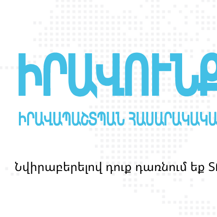
Ն
վ
ի
ր
ա
բ
ե
ր
ե
լ
ո
վ
դ
ո
ք
դ
ա
ռ
ն
ո
մ
ե
ք
Տ
մ
ա
ր
դ
կ
ա
ն
ց
կ
յ
ա
ն
ք
ի