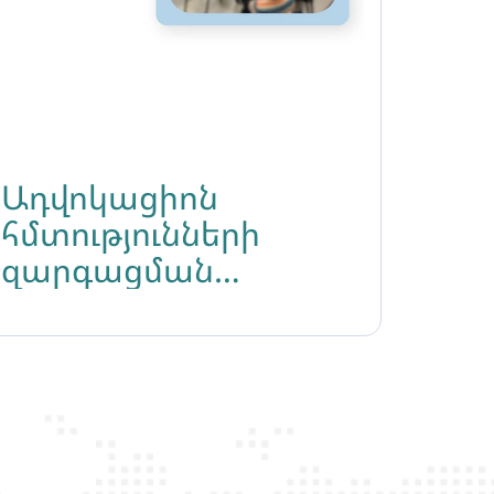
Ադվոկացիոն
հմտությունների
զարգացման
դասընթաց
«Իրավունքի կողմ»
իրավապաշտպան
ՀԿ-ի
ներկայացուցիչների
համար