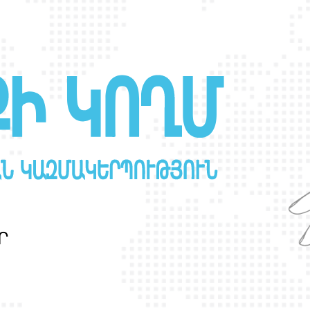
Ր
Ա
Ն
Ս
Լ
Գ
Բ
Ի
Ք