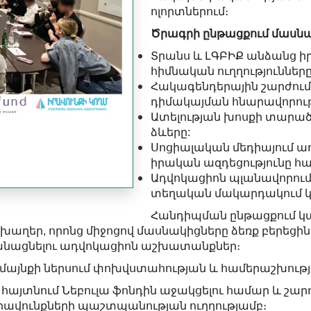
ոլորտներում։
Ծրագրի ընթացքում մասնա
Տրանս և ԼԳԲԻՔ անձանց 
հիմնական ուղղությունները
Հակագենդերային շարժումն
դիմակայման հնարավորութ
Ատելության խոսքի տարա
ձևերը:
Սոցիալական մեդիայում ա
իրական ազդեցությունը հա
Ադվոկացիոն պլանավորում
տեղական մակարդակում կ
Հանդիպման ընթացքում կ
ն խաղեր, որոնց միջոցով մասնակիցները ձեռք բերեցի
նացնելու ադվոկացիոն աշխատանքներ։
մայնքի ներսում փոխվստահության և համերաշխութ
է հայտնում Նեբուլա ֆոնդին աջակցելու համար և շարո
ավունքների պաշտպանության ուղղությամբ։