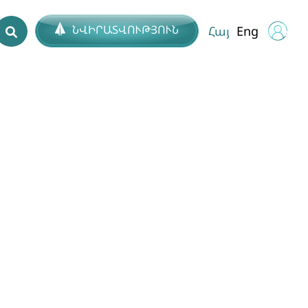
ՆՎԻՐԱՏՎՈՒԹՅՈՒՆ
Հայ
Eng