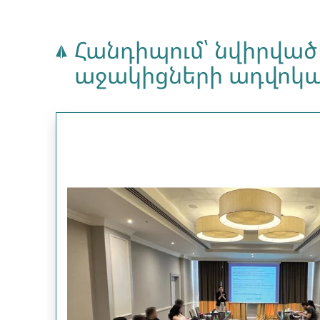
Հանդիպում՝ նվիրված
աջակիցների ադվոկա