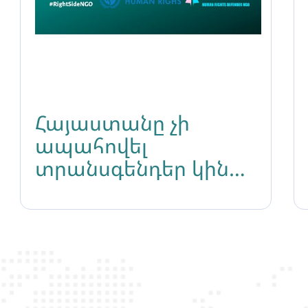
Հայաստանը չի
ապահովել
տրանսգենդեր կին
իրավապաշտպան
Լիլիթ Մարտիրոսյանի
անվտանգությունը