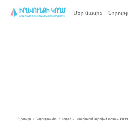
Մեր մասին
Նորությ
Գլխավոր
Նորություններ
Լուրեր
Հանդիպում՝ նվիրված տրանս, ԼԳԲԻՔ