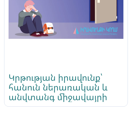
Կրթության իրավունք՝
հանուն ներառական և
անվտանգ միջավայրի