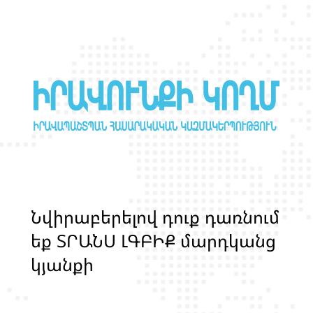
Ն
վ
ի
ր
ա
բ
ե
ր
ե
լ
ո
վ
դ
ո
ք
դ
ա
ռ
ն
ո
մ
ե
ք
Տ
Ր
Ա
Ն
Ս
Լ
Գ
Բ
Ի
Ք
մ
ա
ր
դ
կ
ա
ն
ց
կ
յ
ա
ն
ք
ի
և
ի
ր
ա
վ
ո
ն
ք
ի
պ
ա
շ
տ
պ
ա
ն