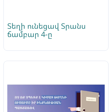
Տեղի ունեցավ Տրանս
ճամբար 4-ը